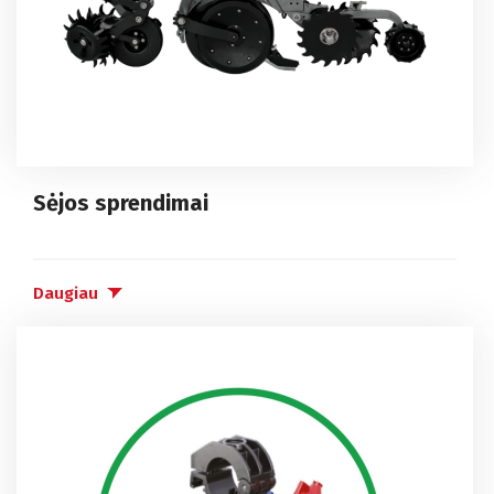
Lygiagretus vairavimas
Padargų valdymas
Sėjos sprendimai
Išmanusis ūkis
Melioracija
Daugiau