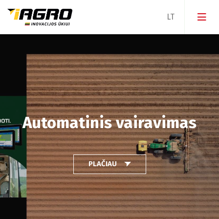
Lygiagretaus vairavimo įranga
Precision planting
Prietaisai ir sensoriai
Automatinis vairavimas
Programinė įranga
Paslaugos
PLAČIAU
Lygiagretus vairavimas