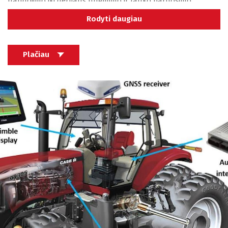
naudojimo iki derliaus nuėmimo ir lauko paruošimo
būsimai sėjai – reikalauja tikslumo. Norint nepraleisti
Rodyti daugiau
dirbamos žemės ploto arba išvengti to paties ploto įdirbimo
antrą kartą, žemės ūkio technikos vairuotojui būtina turėti
patirties, įgaunamos dirbant ilgus metus prie traktoriaus
Plačiau
vairo.
Tačiau šiandien yra specializuotų GPS
sistemų
, kurios leidžia
daug lengviau pasiekti tikslumą, įdirbant žemę net ir žemės
ūkio sektoriaus naujokui. Jei anksčiau traktorių navigacijos
buvo naudojamos tik tikrai stambiuose ūkiuose, šiandien
GPS
įranga ūkininkams
suteikia realios naudos net ir
mažiems jų ūkiams, kadangi efektyviai yra išnaudojamas
kiekvienas žemės lopinėlis. iAgro bendrovės siūloma Trimble
GPS įranga dirba centimetrų tikslumu.
Darbas žemės ūkio sektoriuje, orientuotas į tikslųjį
ūkininkavimą, nebus įgyvendintas maksimaliai be tokios
pagalbinės priemonės kaip žemės ūkio technikos navigacija.
Jos dėka dirbamos žemės plotai bus įdirbti efektyviau nei
bet kada anksčiau, taip pat ūkininkas sutaupys įvairių