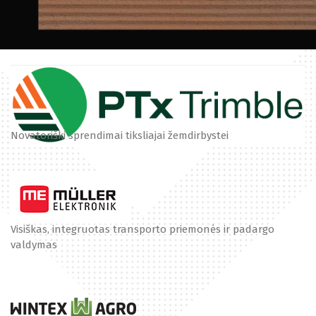
Padargų valdymas
Išmanusis ūkis
Melioracija
Novatoriški sprendimai tiksliajai žemdirbystei
Visiškas, integruotas transporto priemonės ir padargo
valdymas