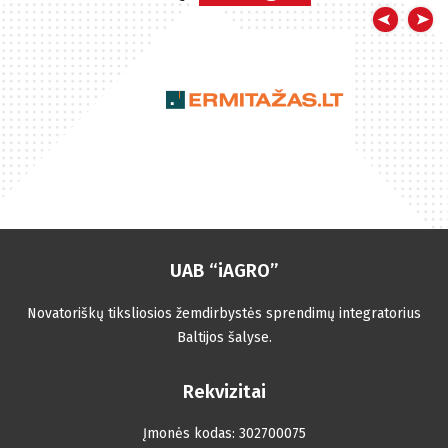
vienas iš lyderiaujančių, teikianti puikius tiksliosios
žemdirbystės sprendimus. Trimble įrangos kaina yra maža
palyginti su tuo, kiek žemės ūkio technikos kuro, įvairių
kultūrų sėklų, trąšų bei augalų apsaugos priemonių yra
sutaupoma per metus. Trimble navigacija - geriausias
sprendimas bet kuriam ūkiui, nepriklausomai nuo jo dydžio.
UAB “iAGRO”
Novatoriškų tiksliosios žemdirbystės sprendimų integratorius
Baltijos šalyse.
Rekvizitai
Įmonės kodas: 302700075