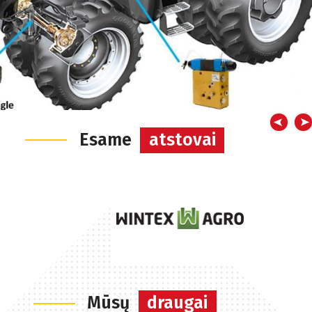
išteklių: pradedant žemės ūkio technikos kuro sąnaudomis,
sėklų, trąšų ir augalų apsaugos priemonėmis ir baigiant
darbuotojų darbo valandomis.
Inovatyvus ir progresyvus ūkininkas savo dirbamos žemės
plotus įdirba tik su navigacija, kuri renka ir kaupia įvairius
duomenis tam, kad darbas būtų sklandus, našus ir lengvas
ateityje.
Esame
atstovai
Navigacija žemės ūkiui: kaina
Navigacijos žemės ūkiui skiriasi gamintojais, savo tikslumu,
papildomomis funkcijomis. Navigacijų kaina priklauso nuo
šių išvardintų niuansų. Susisiekite su mūsų specialistais,
kurie ras Jūsų ūkiui tinkamiausią sprendimą.
iAgro
iAgro bendrovė Baltijos šalyse, o taip pat ir Lietuvoje, yra
Mūsų
draugai
oficiali Trimble firmos atstovė. Šis įrangos gamintojas yra