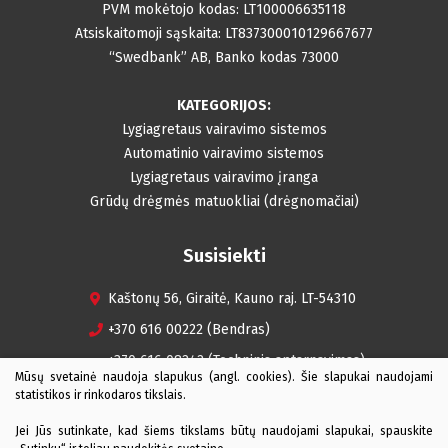
PVM mokėtojo kodas: LT100006635118
Atsiskaitomoji sąskaita: LT837300010129667677
“Swedbank” AB, Banko kodas 73000
KATEGORIJOS:
Lygiagretaus vairavimo sistemos
Automatinio vairavimo sistemos
Lygiagretaus vairavimo įranga
Grūdų drėgmės matuokliai (drėgnomačiai)
Susisiekti
Kaštonų 56, Giraitė, Kauno raj. LT-54310
+370 616 00222 (Bendras)
+370 616 08242 (Techninis aptarnavimas)
Mūsų svetainė naudoja slapukus (angl. cookies). Šie slapukai naudojami
+370 655 50155 (Techninis aptarnavimas)
statistikos ir rinkodaros tikslais.
info@iagro.lt
Jei Jūs sutinkate, kad šiems tikslams būtų naudojami slapukai, spauskite